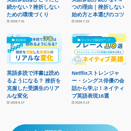
続かない？挫折しない
つの理由｜挫折しない
ための環境づくり
始め方と本選びのコツ
2026.7.31
2026.7.15
英語多読
エンタメで英語力アップ
英語多読で洋書は読め
Netflixストレンジャ
るようになる？ 挫折を
ー・シングス俳優の会
克服した受講生のリア
話から学ぶ！ネイティ
ルな変化
ブ英語表現16選
2026.6.17
2026.5.13