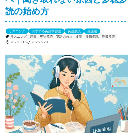
読の始め方
リスニング
おすすめ英語学習法
英語多読
英語脳
リスニング
洋書
英語多読
英語力向上
多読
多聴多読
洋書多読
2025.3.15
2026.5.28