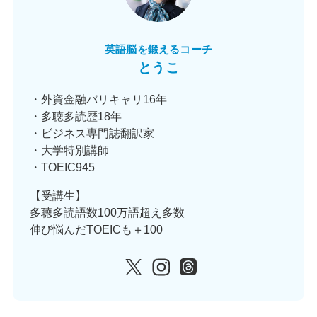
英語脳を鍛えるコーチ
とうこ
・外資金融バリキャリ16年
・多聴多読歴18年
・ビジネス専門誌翻訳家
・大学特別講師
・TOEIC945
【受講生】
多聴多読語数100万語超え多数
伸び悩んだTOEICも＋100