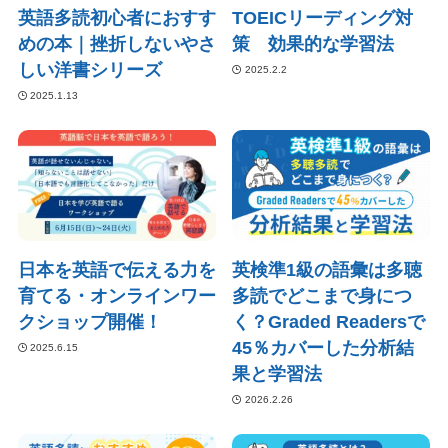
英語多読初心者におすす
TOEICリーディング対
めの本｜挫折しないやさ
策 効果的な学習法
しい洋書シリーズ
2025.2.2
2025.1.13
日本を英語で伝える力を
英検準1級の語彙は多聴
育てる・オンラインワー
多読でどこまで身につ
クショップ開催！
く？Graded Readersで
45％カバーした分析結
2025.6.15
果と学習法
2026.2.26