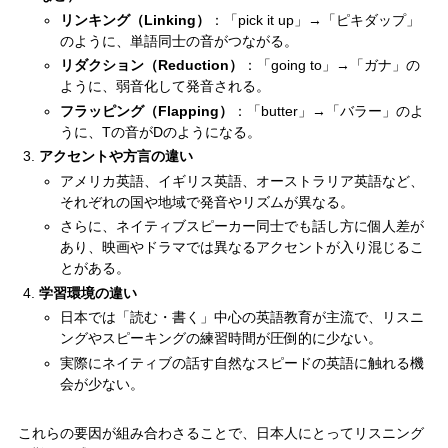
リンキング（Linking）
：「pick it up」→「ピキダップ」
のように、単語同士の音がつながる。
リダクション（Reduction）
：「going to」→「ガナ」の
ように、弱音化して発音される。
フラッピング（Flapping）
：「butter」→「バラー」のよ
うに、Tの音がDのようになる。
アクセントや方言の違い
アメリカ英語、イギリス英語、オーストラリア英語など、
それぞれの国や地域で発音やリズムが異なる。
さらに、ネイティブスピーカー同士でも話し方に個人差が
あり、映画やドラマでは異なるアクセントが入り混じるこ
とがある。
学習環境の違い
日本では「読む・書く」中心の英語教育が主流で、リスニ
ングやスピーキングの練習時間が圧倒的に少ない。
実際にネイティブの話す自然なスピードの英語に触れる機
会が少ない。
これらの要因が組み合わさることで、日本人にとってリスニング