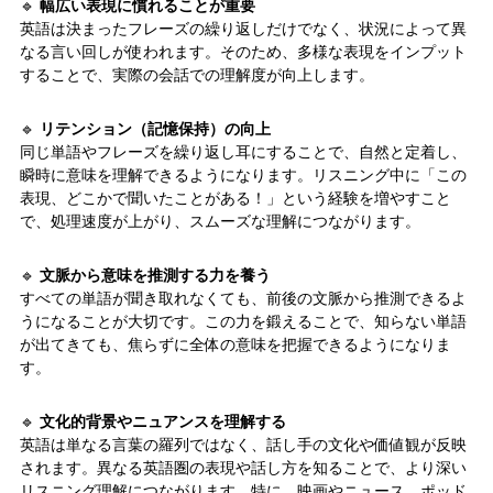
🔹
幅広い表現に慣れることが重要
英語は決まったフレーズの繰り返しだけでなく、状況によって異
なる言い回しが使われます。そのため、多様な表現をインプット
することで、実際の会話での理解度が向上します。
🔹
リテンション（記憶保持）の向上
同じ単語やフレーズを繰り返し耳にすることで、自然と定着し、
瞬時に意味を理解できるようになります。リスニング中に「この
表現、どこかで聞いたことがある！」という経験を増やすこと
で、処理速度が上がり、スムーズな理解につながります。
🔹
文脈から意味を推測する力を養う
すべての単語が聞き取れなくても、前後の文脈から推測できるよ
うになることが大切です。この力を鍛えることで、知らない単語
が出てきても、焦らずに全体の意味を把握できるようになりま
す。
🔹
文化的背景やニュアンスを理解する
英語は単なる言葉の羅列ではなく、話し手の文化や価値観が反映
されます。異なる英語圏の表現や話し方を知ることで、より深い
リスニング理解につながります。特に、映画やニュース、ポッド