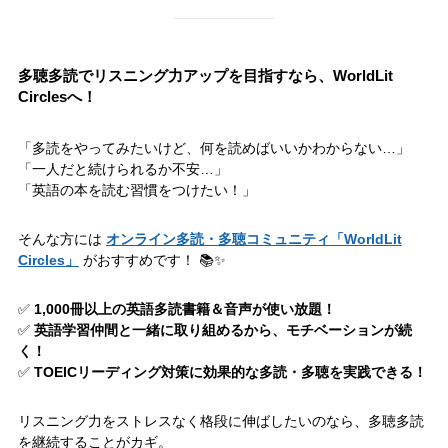
多聴
多読でリスニング力アップを目指すなら、WorldLit
Circlesへ！
「多読をやってみたいけど、何を読めばいいかわからない…」
「一人だと続けられるか不安…」
「英語の本を読む習慣をつけたい！」
そんな方には
オンライン多読・多聴コミュニティ「WorldLit
Circles」
がおすすめです！ 📚✨
✅
1,000冊以上の英語多読書籍＆音声が使い放題！
✅
英語学習仲間と一緒に取り組めるから、モチベーションが続
く！
✅
TOEICリーディング対策に効果的な多読・多聴を実践できる！
リスニング力をストレスなく格段に伸ばしたいのなら、多聴多読
を継続することがカギ。