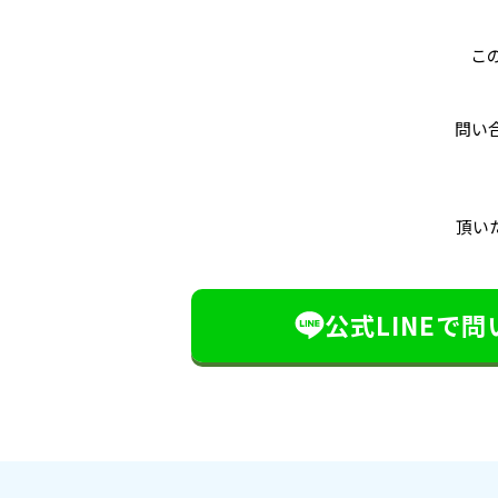
この
問い
頂い
公式LINEで