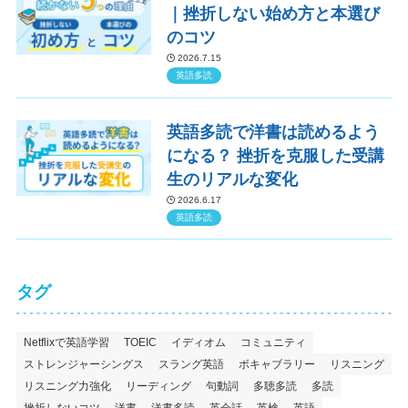
｜挫折しない始め方と本選び
のコツ
2026.7.15
英語多読
英語多読で洋書は読めるよう
になる？ 挫折を克服した受講
生のリアルな変化
2026.6.17
英語多読
タグ
Netflixで英語学習
TOEIC
イディオム
コミュニティ
ストレンジャーシングス
スラング英語
ボキャブラリー
リスニング
リスニング力強化
リーディング
句動詞
多聴多読
多読