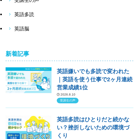
受講生の声
英語多読
英語脳
新着記事
英語嫌いでも多読で変われた
｜英語を使う仕事で2ヶ月連続
営業成績1位
2026.8.10
受講生の声
英語多読はひとりだと続かな
い？挫折しないための環境づ
くり