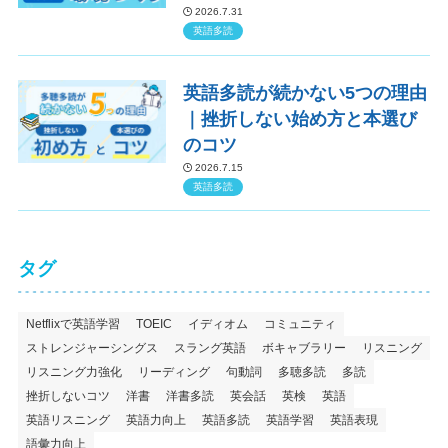
2026.7.31
英語多読
英語多読が続かない5つの理由
｜挫折しない始め方と本選び
のコツ
2026.7.15
英語多読
タグ
Netflixで英語学習
TOEIC
イディオム
コミュニティ
ストレンジャーシングス
スラング英語
ボキャブラリー
リスニング
リスニング力強化
リーディング
句動詞
多聴多読
多読
挫折しないコツ
洋書
洋書多読
英会話
英検
英語
英語リスニング
英語力向上
英語多読
英語学習
英語表現
語彙力向上