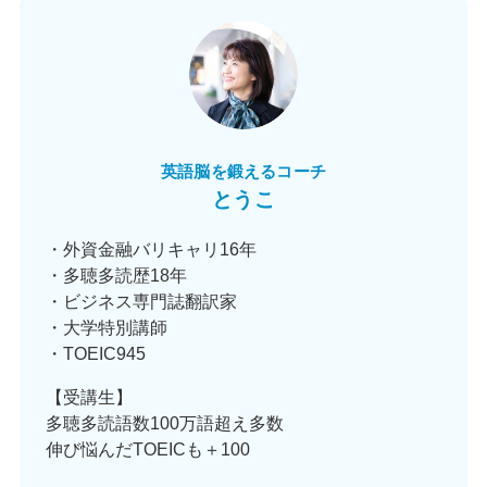
英語脳を鍛えるコーチ
とうこ
・外資金融バリキャリ16年
・多聴多読歴18年
・ビジネス専門誌翻訳家
・大学特別講師
・TOEIC945
【受講生】
多聴多読語数100万語超え多数
伸び悩んだTOEICも＋100